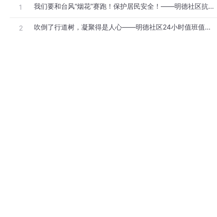
我们要和台风“烟花”赛跑！保护居民安全！——明德社区抗台纪实
1
吹倒了行道树，凝聚得是人心——明德社区24小时值班值守抗击台风
2