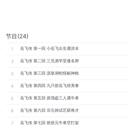
节目(24)
岳飞传 第一回 小岳飞出生遇洪水
1
岳飞传 第二回 三兄弟学堂逢名师
2
岳飞传 第三回 沥泉洞蛇怪献神枪
3
岳飞传 第四回 九只箭岳飞得美眷
4
岳飞传 第五回 抓强盗三人遇牛皋
5
岳飞传 第六回 宗元帅试艺获将才
6
岳飞传 第七回 抢状元牛皋空打架
7