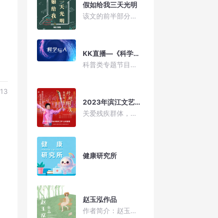
假如给我三天光明
该文的前半部分主要写了海伦变成盲聋人后的生活，后半部分则介绍了海伦的求学生涯。同时也介绍她体会不同的丰富多彩的生活以及她的慈善活动等等。 她以一个身残志坚的柔弱女子的视角，告诫身体健全的人们应珍惜生命，珍惜造物主赐予的一切。
KK直播—《科学与人》
科普类专题节目。是一个利用网络广播向公众普及科学知识、倡导科学方法、传播科学思想、弘扬科学精神的宣传阵地，以科学严谨的方法来分析社会共同关注的热点问题和现象、揭秘事物本来面目、培植公众的科学意识和态度的一块科学园地，也向公众打开了一扇科普的窗口。节目将将持续关注身边的人，身边的事，用专家访谈、科普沙龙、热线答疑、现身说法等多种形式，突出反邪教本质，让听众认清邪教邪恶本质，远离邪教，抵御邪教。
-13
2023年滨江文艺精品扶持项目|广播剧《折翅翔鹰——郑雄鹰》
关爱残疾群体，传递无声关爱 全球共有6.5亿残疾人，约占世界总人口的10%，其中80%分布在发展中国家。多年来，在国际社会的努力下，世界各地在保障残疾人权利和建立无障碍社会方面取得了一定进展。但由于造成残疾人边缘化的环境、社会和法律障碍依然存在，残疾人在就业、教育和医疗等方面的权利依然受到不同程度的限制。因此，我们要呼吁世界各国及国际组织积极开展活动，增进人们对残疾人的理解和尊重，改善残疾人的生活状况，使他们享有参与社会的平等机会。
健康研究所
赵玉泓作品
作者简介：赵玉泓，笔名中国泓。毕业于浙江大学化工系。浙江省作协会员。喜欢码字画画，痴迷诗和远方。有部分诗作入选纸质刊物和虚拟平台。