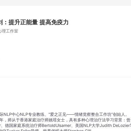
剑：提升正能量 提高免疫力
心理工作室
NLP中心NLP专业教练、“爱之正见——情绪觉察整合工作坊”创始人。 
年，师从于香港家庭治疗师姚瑶女士，具有多种心理治疗法学习背景：曾
德国家庭系统治疗师BertoldUlsamer、美国NLP大学Judith DeLozie
ucker Feller导师、世界催眠大师Stephen Gilli