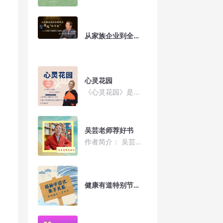
从家族企业到全球布局，跨域“不可能”--王自亮《吉利传》分享会
心灵花园
《心灵花园》是由杭州市上城区红十字会、浙江省心理咨询与心理治疗行业协会和华语之声联合推出的一档关注当代人心理健康和情感需求的专题访谈节目，每期选取不同的热点话题，普及心理健康知识
吴芸老师荐好书
作者简介： 吴芸，中国散文学会会员，中国报告文学学会会员，浙江省作家协会会员，著有散文集《芸香世界》，作品入选年度散文精选和中学生阅读题库。 2013年，吴芸老师在水秀苑社区成立了“芸文化”工作室。近十年，“芸文化”工作室开展了公益讲座几十个，深受人们喜爱。工作室于2015年被评为“杭州市示范社区学习共同体”。 “杭州市优秀传统文化丛书”宣传点是“芸文化”工作室的品牌项目之一，一个点设在西湖区水秀苑社区，另一个点设在“云泊天目”山庄，期望更多人了解与热爱杭城优秀传统文化！ 在2023年世界读书日来临前夕，为了与更多读者朋友分享好书，吴芸老师开设“荐好书”栏目。以书会友，共建我们自己的心灵家园！谢谢大家聆听！
健康有道特别节目—-揭秘中国式亲子关系