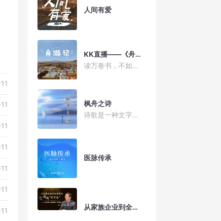
人间有爱
KK直播——《舟游记》
读万卷书，不如行万里路。当今时代的人们，不在愿意待在密闭的空间里、字里行间中流露感情，而更愿意去背上自己的满腔诗意去行走远方，去见识大千世界的美好与神奇、在旅途中找寻自己。当我们看到甲天下的桂林山水才知道什么是风景秀丽、当我们走遍云南大理才知道什么叫做“风花雪月”、当我们游遍西湖才知道什么叫“上有天堂下有苏杭”；本档栏目借鉴走遍大江南北、踏足山川河流的旅行者经历，为大家呈现一个美好的世界。
-11
枫舟之诗
-11
诗歌是一种文字艺术，诗的第一要务是造境，写诗就是如何用最少的文字搭建最大的空间(3D Space),最美的空间，情感的空间，超越时空的空间。
-11
-11
医脉传承
-11
-11
从家族企业到全球布局，跨域“不可能”--王自亮《吉利传》分享会
-11