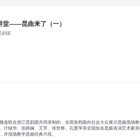
讲堂——昆曲来了（一）
昆剧团
频道联合浙江昆剧团共同录制的，全国首档面向社会大众展示昆曲现场教
、计镇华、张静娴、王芳、张世铮、孔爱萍等全国知名昆曲表演艺术家亲
，并现场教学昆曲经典片段。