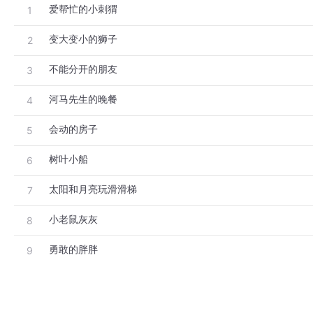
爱帮忙的小刺猬
1
变大变小的狮子
2
不能分开的朋友
3
河马先生的晚餐
4
会动的房子
5
树叶小船
6
太阳和月亮玩滑滑梯
7
小老鼠灰灰
8
勇敢的胖胖
9