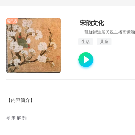
居民说
宋韵文化
凯旋街道居民说主播高紫涵
生活
儿童
【内容简介】
寻 宋 解 韵