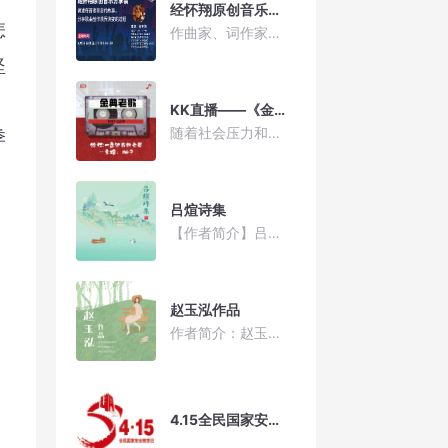
经怀翔原创音乐分享会
怎
作曲家、词作家。中国音乐著作权协会、浙江省音乐家协会、杭州市音乐家协会会员；杭州市滨江区文联委员、杭州市滨江区音乐家协会理事。
坚
。
KK直播——《金典老歌》
随着社会压力和生活利亚的不断增加，人们不仅有身体上的劳累，同时也有心里上的疲惫。劳累了一天就该享受一下轻松、舒适的感觉。而音乐则是最好的调味剂。如今流行音乐的发展脚步慢慢滞缓，但经典的老歌仍然是一代人甚至几代人的回忆，至今传唱至今。 《金典老歌》则是对经典老歌的推荐与介绍，让听众找回属于自己的记忆，同时让音乐本身的情感、听众的情感和音乐做有机结合，吸引更多的听众寻找内心的世界与感悟。
季
吕煊诗集
【作者简介】吕煊，浙江永康人，现居浙江杭州。中国作家协会会员，有作品在《诗刊》《诗江南》《星星》诗刊等刊物发表，出版《吕煊新诗自选集》《我就在广场南面写诗》《悲伤只是一种隐喻》等多部诗集。近年来专注于整理研究年代诗学，已编辑出版《70后代表诗选》《70后中国汉诗年选》等。
赵玉泓作品
作者简介：赵玉泓，笔名中国泓。毕业于浙江大学化工系。浙江省作协会员。喜欢码字画画，痴迷诗和远方。有部分诗作入选纸质刊物和虚拟平台。
4.15全民国家安全教育日