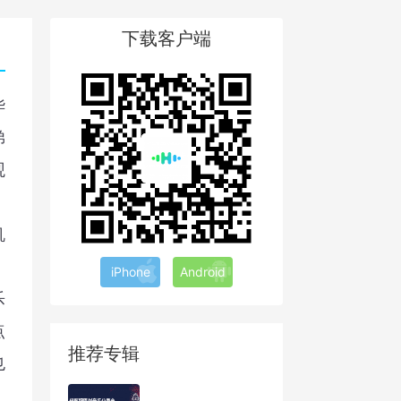
下载客户端
华
弟
观
机
、
iPhone
Android
乐
点
推荐专辑
也