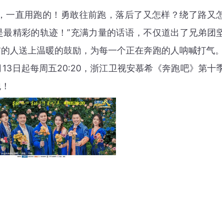
一直用跑的！勇敢往前跑，落后了又怎样？绕了路又
是最精彩的轨迹！”充满力量的话语，不仅道出了兄弟团
前的人送上温暖的鼓励，为每一个正在奔跑的人呐喊打气
3日起每周五20:20，浙江卫视安慕希《奔跑吧》第十
跑！