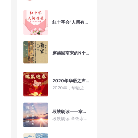
红十字会”人间有爱“专题节目
穿越回南宋的N个理由
2020年华语之声主持天团祝您新年快乐！
2020年，华语之声的主持人们为您送来新春的祝福，祝福您鼠年大吉！新春快乐！
段铁朗读——章锦水诗歌作品集
段铁朗读 章锦水诗歌作品集