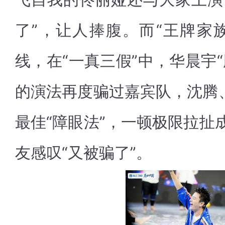
了”，让人捧腹。而“王牌家
线，在“一真三假”中，华晨宇
的演法再度骗过嘉宾队，沈腾、
最佳“障眼法”，一顿极限拉扯
友感叹“又被骗了”。