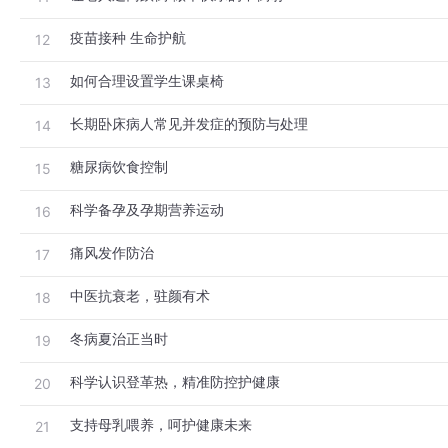
疫苗接种 生命护航
12
如何合理设置学生课桌椅
13
长期卧床病人常见并发症的预防与处理
14
糖尿病饮食控制
15
科学备孕及孕期营养运动
16
痛风发作防治
17
中医抗衰老，驻颜有术
18
冬病夏治正当时
19
科学认识登革热，精准防控护健康
20
支持母乳喂养，呵护健康未来
21