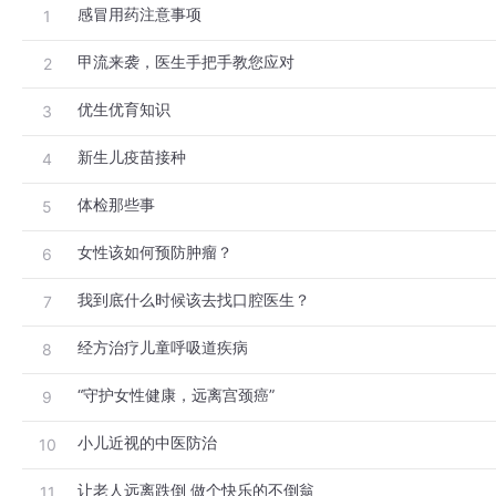
感冒用药注意事项
1
甲流来袭，医生手把手教您应对
2
优生优育知识
3
新生儿疫苗接种
4
体检那些事
5
女性该如何预防肿瘤？
6
我到底什么时候该去找口腔医生？
7
经方治疗儿童呼吸道疾病
8
“守护女性健康，远离宫颈癌”
9
小儿近视的中医防治
10
让老人远离跌倒 做个快乐的不倒翁
11