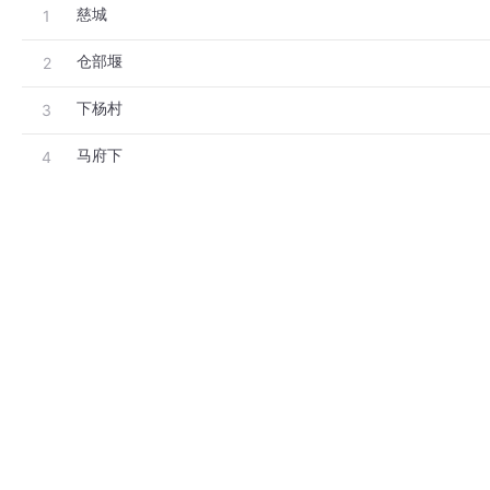
慈城
1
仓部堰
2
下杨村
3
马府下
4