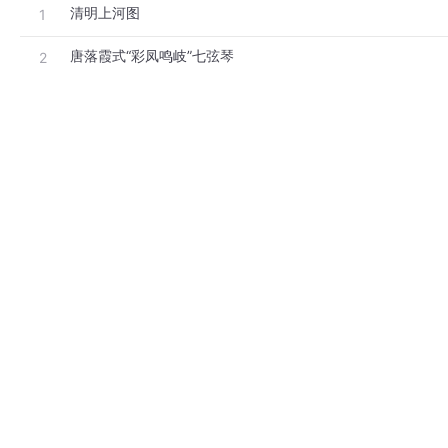
清明上河图
1
唐落霞式“彩凤鸣岐”七弦琴
2