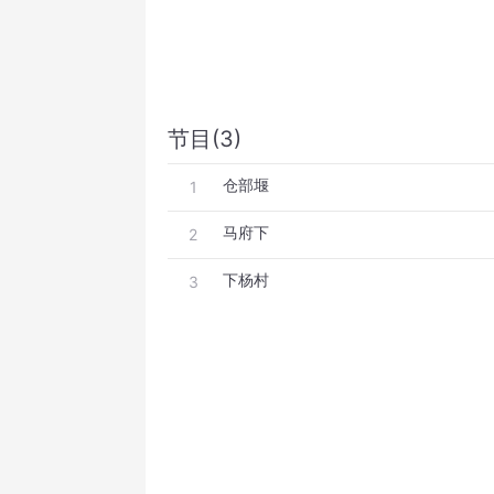
节目(3)
仓部堰
1
马府下
2
下杨村
3