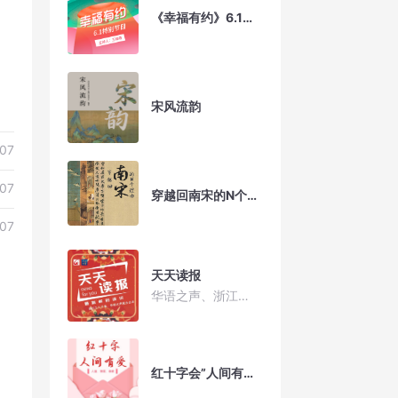
《幸福有约》6.1特别节目——聆听儿童心声 共创幸福家园
宋风流韵
07
07
穿越回南宋的N个理由
07
天天读报
华语之声、浙江工人日报联合出品
红十字会”人间有爱“专题节目