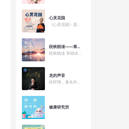
心灵花园
《心灵花园》是由杭州市上城区红十字会、浙江省心理咨询与心理治疗行业协会和华语之声联合推出的一档关注当代人心理健康和情感需求的专题访谈节目，每期选取不同的热点话题，普及心理健康知识
段铁朗读——章锦水诗歌作品集
段铁朗读 章锦水诗歌作品集
龙的声音
经怀翔，著名作曲家，词作家，音乐制作人。中国共产党员，中国音乐著作权协会会员、浙江省音乐家协会会员、杭州市音乐家协会副秘书长、滨江区音乐家协会副主席兼法定代表人、滨江区新联会理事、滨江区文艺两新发展促进会监事、蒙可艺术创始人兼首席作曲。 代表作：2008年北京奥运歌曲选拔赛入围作品、浙江省最受媒介关注奖《召唤》，杭州G20城市宣传歌曲《品质之城》，受邀创作龙港市歌《祥龙入港》，滨江区国庆七十周年晚会主题曲《我的滨江我的梦》词曲，浙商精神之歌《浙商之歌》词曲，杭州市抗疫歌曲《让爱汇聚》词曲，2022年杭州亚运会主题曲征集十强歌曲《神奇的亚洲》词曲和五十强歌曲《亚运有我更精彩》词曲，2023年11月22日荣获“之江同心.闪耀滨江”最美同心人物,2023年受邀创作杭州市放心消费主题曲暨杭州市中心街道武林街道形象歌曲《心燃武林》词曲，中国大运河申遗成功十周年暨2024“从西兴出发”浙东运河文化周启动仪式主题曲《丝路韵河》词曲（2023年度滨江区文艺精品工程重点扶持项目），滨江区国庆七十五周年晚会主题曲《“青”爱的城》词曲（2024年度滨江区文艺精品工程扶持项目），2025年六月五日世界环境日浙江主场活动开场曲《绿水青山在滨江》词曲作品在滨江奥体中心大莲花首演（2025年度第一批滨江区文艺精品工程扶持项目）。2025年12月19日，为孤独症儿童创作词曲并编剧导演的原创音乐剧《让爱汇聚》首演成功（2023年杭州市文联文艺精品工程扶持项目、2025年度第二批滨江区文艺精品工程扶持项目）,2026年4月11日音乐剧第二场演出圆满成功。音乐剧获得巨大社会影响，省市区三级媒体报道，后面还有不断巡演。2026年上半年创作了纪念中国共产党诞生105周年的纪念歌曲《要令我更坚定》、纪念长征胜利90周年的纪念歌曲《万里长歌》、纪念滨江区建区三十周年的歌曲《三十而立》、以及呼吁台湾回归的歌曲《山海共此时》等重要题材作品，其中《万里长歌》已被杭州市文联、滨江区委宣传部联合推荐给杭州市委宣传部，《三十而立》已被滨江区委宣传部采纳。
健康研究所