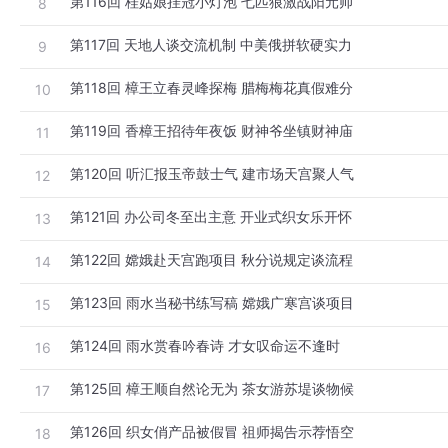
第116回 桂姑娘挂冠小灯泡 七匹狼激战阳元帅
8
第117回 天地人谈交流机制 中美俄拼软硬实力
9
第118回 樟王立春灵峰探梅 腊梅梅花真假难分
10
第119回 香樟王招待年夜饭 财神爷坐镇财神庙
11
第120回 听汇报玉帝鼓士气 建市场天宫聚人气
12
第121回 办公司冬至出主意 开业式织女乐开怀
13
第122回 嫦娥赴天宫跑项目 秋分说规定谈流程
14
第123回 雨水当秘书练写稿 嫦娥广寒宫谈项目
15
第124回 雨水赏春吟春诗 才女叹命运不逢时
16
第125回 樟王顺自然论无为 茶女游苏堤谈物候
17
第126回 织女俏产品被假冒 祖师揭告示荐悟空
18