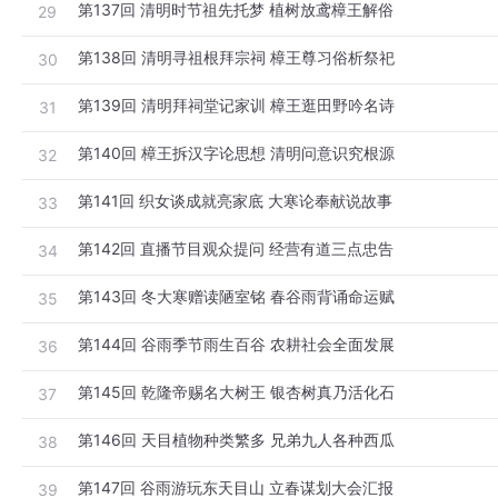
第137回 清明时节祖先托梦 植树放鸢樟王解俗
29
第138回 清明寻祖根拜宗祠 樟王尊习俗析祭祀
30
第139回 清明拜祠堂记家训 樟王逛田野吟名诗
31
第140回 樟王拆汉字论思想 清明问意识究根源
32
第141回 织女谈成就亮家底 大寒论奉献说故事
33
第142回 直播节目观众提问 经营有道三点忠告
34
第143回 冬大寒赠读陋室铭 春谷雨背诵命运赋
35
第144回 谷雨季节雨生百谷 农耕社会全面发展
36
第145回 乾隆帝赐名大树王 银杏树真乃活化石
37
第146回 天目植物种类繁多 兄弟九人各种西瓜
38
第147回 谷雨游玩东天目山 立春谋划大会汇报
39