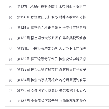
第127回 杭城内樟王谈情绪 水帘洞雨水激悟空
19
第128回 孙悟空任职打假办 财神爷致谢织老板
20
第129回 董事长介绍销售账 孙悟空排查销售商
21
第130回 悟空埋伏大战彪汉 白露发兵捣毁窝点
22
第131回 小惊蛰着迷数学题 大启蛰下凡催春耕
23
第132回 樟王论勤劳举例子 惊蛰说哲学解疑惑
24
第133回 惊蛰云栖竹径赏竹 森林康养竹子奉献
25
第134回 惊蛰出事故写检查 春分玩竖蛋论科学
26
第135回 春分时节万物复苏 樱梨杏桃千姿百态
27
第136回 春分看望下派干部 八仙推荐旅游景点
28