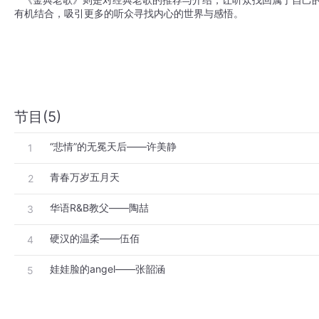
有机结合，吸引更多的听众寻找内心的世界与感悟。
节目(5)
“悲情”的无冕天后——许美静
1
青春万岁五月天
2
华语R&B教父——陶喆
3
硬汉的温柔——伍佰
4
娃娃脸的angel——张韶涵
5