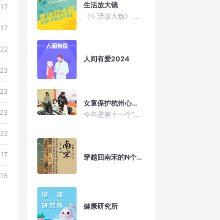
生活放大镜
-17
《生活放大镜》 给耳朵一场有料的旅行
-17
22
人间有爱2024
23
23
女童保护杭州心田团队负责人：郭榕—— 认识我们的好朋友——身体，与分辨性侵害和掌握防范性侵的方法
23
今年是第十一个“国际女童日”。“国际女童日”的诞生意在给世界各地女童提供特别的关注与保护，是以确认女童的权利及世界各地的女童面临的独特挑战为基础，希望以此来提高全世界对于女童面临的不平等待遇的认识，进一步提升女童在教育、医疗、营养、法律和安全方面的待遇。 今天，在我们的目光无法企及的地方，依旧有许多女童遭受这不平等带来的伤害。关注女童，关心女童成长，倾听女童声音，重视女童教育已是女童关怀的重要工作。今年，省委省政府将“浙有善育”纳入我省高质量发展建设共同富裕示范区十大标志性成果，举全省之力解决群众婚嫁、生育、养育、教育等方面的后顾之忧。
22
-17
穿越回南宋的N个理由
16
健康研究所