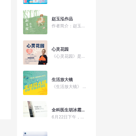
赵玉泓作品
作者简介：赵玉泓，笔名中国泓。毕业于浙江大学化工系。浙江省作协会员。喜欢码字画画，痴迷诗和远方。有部分诗作入选纸质刊物和虚拟平台。
心灵花园
《心灵花园》是由杭州市上城区红十字会、浙江省心理咨询与心理治疗行业协会和华语之声联合推出的一档关注当代人心理健康和情感需求的专题访谈节目，每期选取不同的热点话题，普及心理健康知识
生活放大镜
《生活放大镜》 给耳朵一场有料的旅行
全科医生胡冰霜的医学手记
6月22日下午，复旦大学医学博士后、四川大学心理学教授、华西医院精神科医生胡冰霜携新书《与病对话——全科医生手记》来杭，做主题为“从史怀哲到艺术治疗”的新书分享会。分享会后，满怀仁心的资深医者胡冰霜和我们分享了她的生死观。